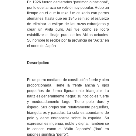
En 1926 fueron declarados “patrimonio nacional”,
por lo que la raza se volvió muy popular. Hubo un
tiempo en el que la raza fue cruzada con perros
alemanes, hasta que en 1945 se hizo el esfuerzo
de eliminar la estirpe de las razas extranjeras y
crear un Akita puro. Así fue como se logró
estabilizar el linaje puro de los Akitas actuales.
Su nombre lo recibe por la provincia de “Akita” en
el norte de Japón.
Descripción:
Es un perro mediano de constitución fuerte y bien
proporcionada. Tiene la frente ancha y ojos
pequeños de forma ligeramente triangular. La
nariz es generalmente negra; su hocico es fuerte
y moderadamente largo. Tiene pelo duro y
áspero. Sus orejas son relativamente pequeñas,
triangulares y paradas. La cola es abundante de
pelo y debe enroscarse sobre la espalda. Su
expresión es ingenua, noble y digna. También se
le conoce como el “Akita Japonés” (“Inu” en
japonés significa “perro”).