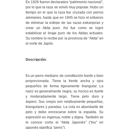
En 1926 fueron declarados “patrimonio nacional”,
por lo que la raza se volvió muy popular. Hubo un
tiempo en el que la raza fue cruzada con perros
alemanes, hasta que en 1945 se hizo el esfuerzo
de eliminar la estirpe de las razas extranjeras y
crear un Akita puro. Así fue como se logró
estabilizar el linaje puro de los Akitas actuales.
Su nombre lo recibe por la provincia de “Akita” en
el norte de Japón.
Descripción:
Es un perro mediano de constitución fuerte y bien
proporcionada. Tiene la frente ancha y ojos
pequeños de forma ligeramente triangular. La
nariz es generalmente negra; su hocico es fuerte
y moderadamente largo. Tiene pelo duro y
áspero. Sus orejas son relativamente pequeñas,
triangulares y paradas. La cola es abundante de
pelo y debe enroscarse sobre la espalda. Su
expresión es ingenua, noble y digna. También se
le conoce como el “Akita Japonés” (“Inu” en
japonés significa “perro”).