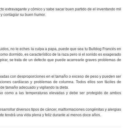
to extravagante y cómico y sabe sacar buen partido de el inventando mil
 y contagiar su buen humor.
idos, no le eches la culpa a papa, puede que sea tu Bulldog Francés en
como dormido, es característico de la raza pero si el sonido es exagerado
pirar, se trata de un defecto que puede acarrearle graves problemas de
onadas con desproporciones en el tamaño o exceso de peso y pueden ser
caciones cardiacas y problemas de columna. Todos ellos son fáciles de
 de tamaño adecuado y vigilando la dieta.
enso como a las temperaturas elevadas y debe ser protegido de ambos
sarrollar diversos tipos de cáncer, malformaciones congénitas y alergias
te tendrá una vida plena y feliz durante al menos doce años.