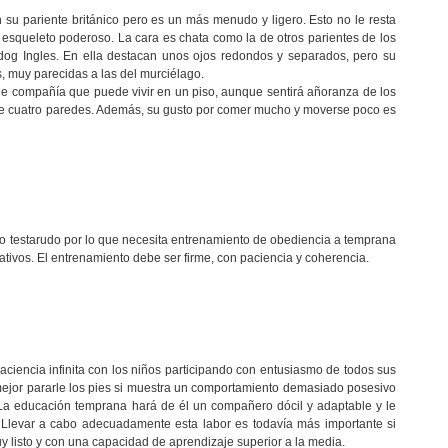
su pariente británico pero es un más menudo y ligero. Esto no le resta
n esqueleto poderoso. La cara es chata como la de otros parientes de los
dog Ingles. En ella destacan unos ojos redondos y separados, pero su
s, muy parecidas a las del murciélago.
e compañía que puede vivir en un piso, aunque sentirá añoranza de los
tre cuatro paredes. Además, su gusto por comer mucho y moverse poco es
o testarudo por lo que necesita entrenamiento de obediencia a temprana
ivos. El entrenamiento debe ser firme, con paciencia y coherencia.
aciencia infinita con los niños participando con entusiasmo de todos sus
mejor pararle los pies si muestra un comportamiento demasiado posesivo
 La educación temprana hará de él un compañero dócil y adaptable y le
. Llevar a cabo adecuadamente esta labor es todavía más importante si
y listo y con una capacidad de aprendizaje superior a la media.