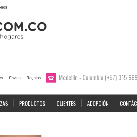
enos
Medellín - Colombia (+57) 315 6
os
Envios
Regalos
AZAS
PRODUCTOS
CLIENTES
ADOPCIÓN
CONTÁC