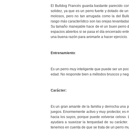
El Bulldog Francés guarda bastante parecido con 
solidez, ya que es un perro fuerte y dotado de u
molosos, pero no tan arrugada como la del Bull
rasgo más característico son las orejas levantada
Su tamaño manejable hace de el un buen perro d
espacios abiertos si se pasa el día encerrado en
una buena razón para animarle a hacer ejercicio.
Entrenamiento
:
Es un perro muy inteligente que puede ser un poc
edad. No responde bien a métodos bruscos y negat
Carácter:
Es un gran amante de la familia y derrocha una p
juegos. Enormemente activo y muy protector, es 
hacia los suyos, porque puede volverse celoso.
ayudara a suavizar la terquedad de su carácter
tenemos en cuenta de que se trata de un perro mu