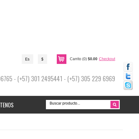
Carrito (0)
$0.00
Checkout
Es
$
696765 - (+57) 301 2495441 - (+57) 305 229 6969
TENOS