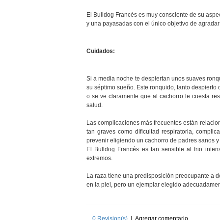
El Bulldog Francés es muy consciente de su aspec
y una payasadas con el único objetivo de agradar
Cuidados:
Si a media noche te despiertan unos suaves ronqu
su séptimo sueño. Este ronquido, tanto despierto 
o se ve claramente que al cachorro le cuesta res
salud.
Las complicaciones más frecuentes están relaci
tan graves como dificultad respiratoria, compli
prevenir eligiendo un cachorro de padres sanos y
El Bulldog Francés es tan sensible al frio int
extremos.
La raza tiene una predisposición preocupante a de
en la piel, pero un ejemplar elegido adecuadamen
0
Revision(s)
|
Agregar comentario