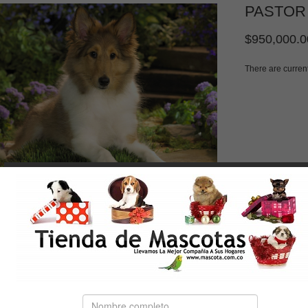
PASTOR
$950,000.0
There are curren
K
WRITE REVIEW
AGREGAR AL CARRITO