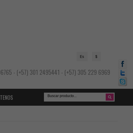
Es
$
696765 - (+57) 301 2495441 - (+57) 305 229 6969
TENOS