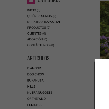
INICIO (0)
QUIÉNES SOMOS (0)
NUESTRAS RAZAS (42)
PRODUCTOS (0)
CLIENTES (0)
ADOPCIÓN (0)
CONTÁCTENOS (0)
ARTICULOS
DIAMOND
BAC
DOG CHOW
EUKANUBA
HILLS
NUTRA NUGGETS
OF THE WILD
PEDIGREE