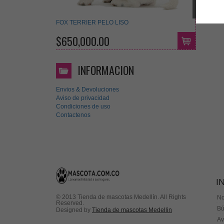
FOX TERRIER PELO LISO
$650,000.00
INFORMACION
Envios & Devoluciones
Aviso de privacidad
Condiciones de uso
Contactenos
I
© 2013 Tienda de mascotas Medellín. All Rights
No
Reserved.
Bú
Designed by
Tienda de mascotas Medellin
Av