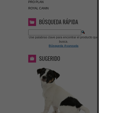
PRO PLAN
ROYAL CANIN
BÚSQUEDA RÁPIDA
Use palabras clave para encontrar el producto que
busca.
Búsqueda Avanzada
SUGERIDO