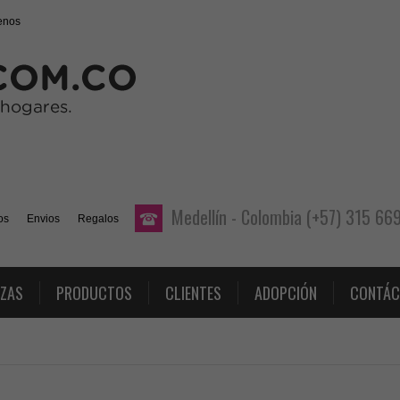
enos
Medellín - Colombia (+57) 315 6
os
Envios
Regalos
AZAS
PRODUCTOS
CLIENTES
ADOPCIÓN
CONTÁC