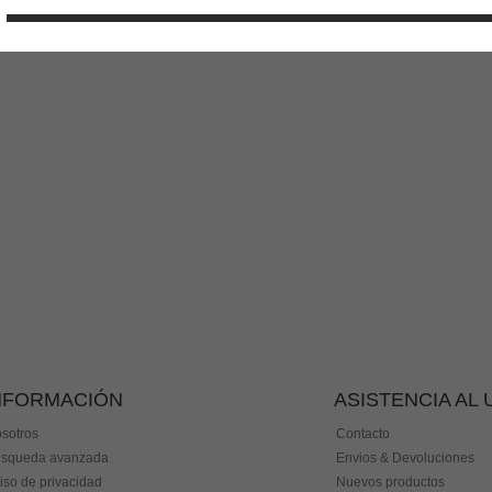
NFORMACIÓN
ASISTENCIA AL
sotros
Contacto
squeda avanzada
Envios & Devoluciones
iso de privacidad
Nuevos productos