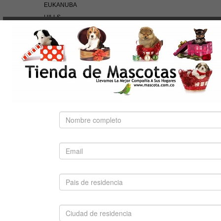
EUKANUBA
HILLS
NUTRA NUGGETS
OF THE WILD
PEDIGREE
PRO PLAN
ROYAL CANIN
BÚSQUEDA RÁPIDA
Use palabras clave para encontrar el producto que
busca.
Búsqueda Avanzada
SUGERIDO