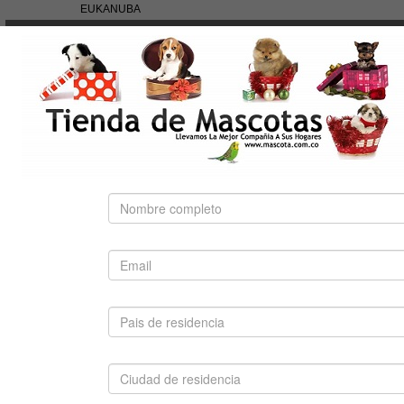
EUKANUBA
HILLS
NUTRA NUGGETS
OF THE WILD
PEDIGREE
PRO PLAN
ROYAL CANIN
BÚSQUEDA RÁPIDA
Use palabras clave para encontrar el producto que
busca.
Búsqueda Avanzada
SUGERIDO