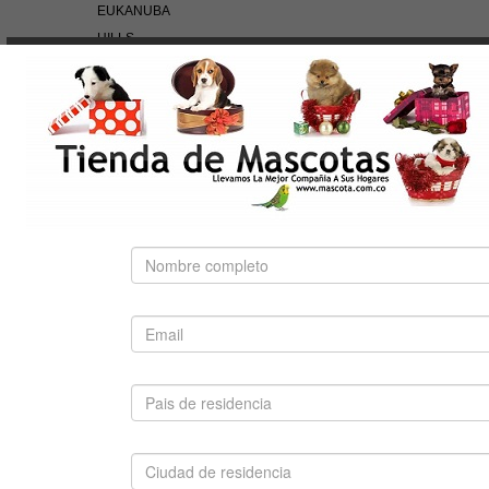
EUKANUBA
HILLS
NUTRA NUGGETS
OF THE WILD
PEDIGREE
PRO PLAN
ROYAL CANIN
BÚSQUEDA RÁPIDA
Use palabras clave para encontrar el producto que
busca.
Búsqueda Avanzada
SUGERIDO