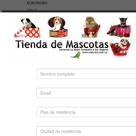
EUKANUBA
HILLS
NUTRA NUGGETS
OF THE WILD
PEDIGREE
PRO PLAN
ROYAL CANIN
BÚSQUEDA RÁPIDA
Use palabras clave para encontrar el producto que
busca.
Búsqueda Avanzada
SUGERIDO