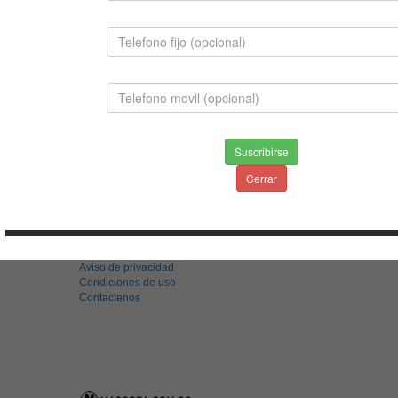
FRENCH POODLE MINI TOY
Suscribirse
$650,000.00
Cerrar
INFORMACION
Envios & Devoluciones
Aviso de privacidad
Condiciones de uso
Contactenos