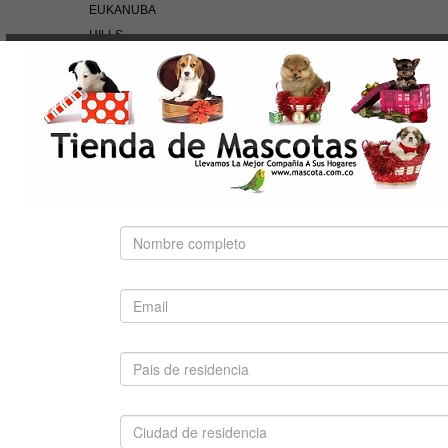
EUKANUBA
HILLS
NUTRA NUGGETS
OF THE WILD
PEDIGREE
PRO PLAN
ROYAL CANIN
BÚSQUEDA RÁPIDA
Use palabras clave para encontrar el producto que
busca.
Búsqueda Avanzada
SUGERIDO