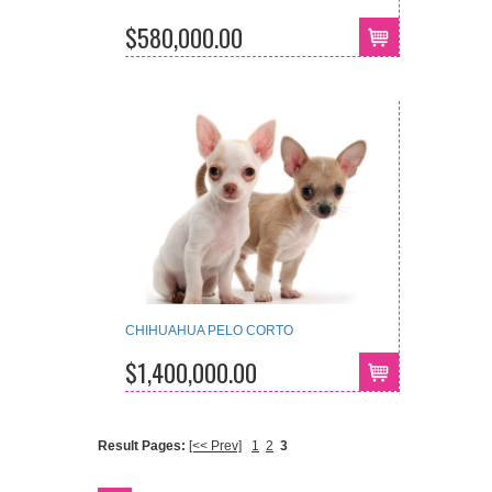
$580,000.00
CHIHUAHUA PELO CORTO
$1,400,000.00
Result Pages:
[<< Prev]
1
2
3