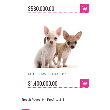
$580,000.00
CHIHUAHUA PELO CORTO
$1,400,000.00
Result Pages:
[<< Prev]
1
2
3