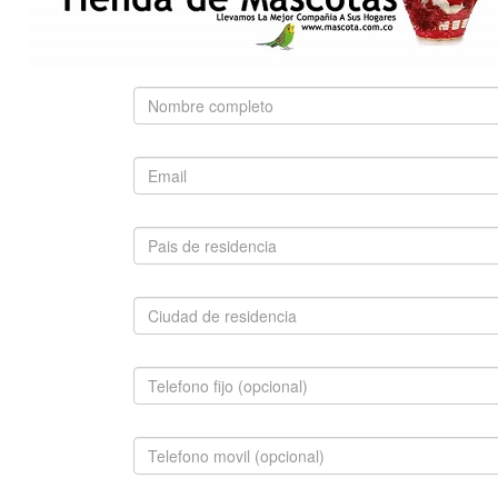
Use palabras clave para encontrar el producto que
busca.
Búsqueda Avanzada
SUGERIDO
SAN BERNARDO
$1,500,000.00
INFORMACION