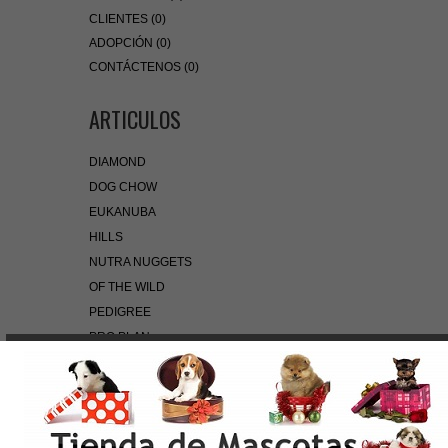
CLIENTES (0)
ADOPCIÓN (0)
CONTÁCTENOS (0)
ARTICULOS
DIAMOND
DOG CHOW
EUKANUBA
HILLS
NUTRA NUGGETS
OF THE WILD
PEDIGREE
PRO PLAN
ROYAL CANIN
BÚSQUEDA RÁPIDA