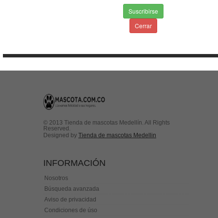
Suscribirse
Envios & Devoluciones
Cerrar
Aviso de privacidad
Condiciones de uso
Contactenos
© 2013 Tienda de mascotas Medellín. All Rights
Reserved.
Designed by
Tienda de mascotas Medellin
INFORMACIÓN
Nosotros
Búsqueda avanzada
Aviso de privacidad
Condiciones de úso