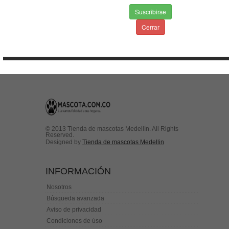
Suscribirse
Envios & Devoluciones
Cerrar
Aviso de privacidad
Condiciones de uso
Contactenos
© 2013 Tienda de mascotas Medellín. All Rights
Reserved.
Designed by
Tienda de mascotas Medellin
INFORMACIÓN
Nosotros
Búsqueda avanzada
Aviso de privacidad
Condiciones de úso