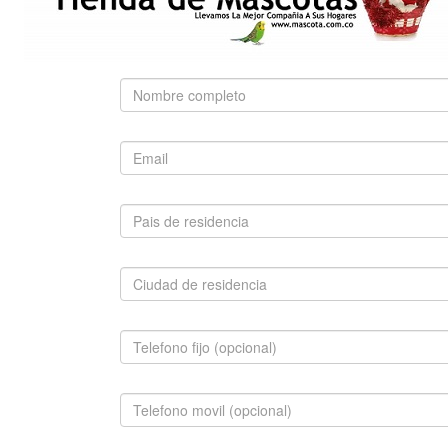
Use palabras clave para encontrar el producto que
busca.
Búsqueda Avanzada
SUGERIDO
BULLDOG FRANCÉS
$1,800,000.00
INFORMACION