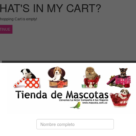
HAT'S IN MY CART?
hopping Cart is empty!
TINUE