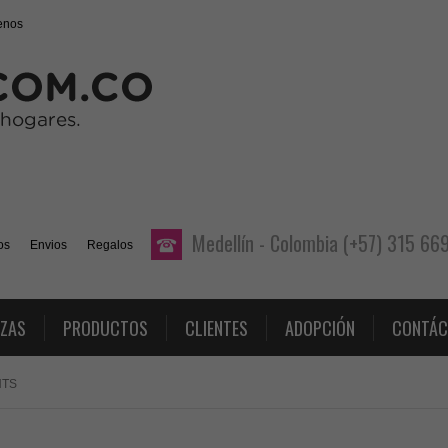
enos
Medellín - Colombia (+57) 315 6
os
Envios
Regalos
AZAS
PRODUCTOS
CLIENTES
ADOPCIÓN
CONTÁC
NTS