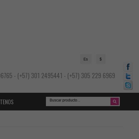
Es
$
696765 - (+57) 301 2495441 - (+57) 305 229 6969
TENOS