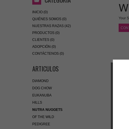
W
INICIO (0)
Your S
QUIÉNES SOMOS (0)
NUESTRAS RAZAS (42)
CON
PRODUCTOS (0)
CLIENTES (0)
ADOPCIÓN (0)
CONTÁCTENOS (0)
ARTICULOS
DIAMOND
DOG CHOW
EUKANUBA
HILLS
NUTRA NUGGETS
OF THE WILD
PEDIGREE