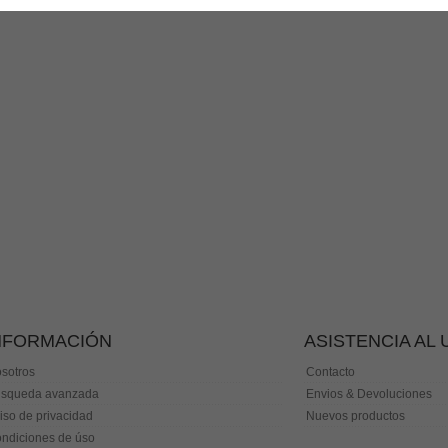
NFORMACIÓN
ASISTENCIA AL
sotros
Contacto
squeda avanzada
Envios & Devoluciones
iso de privacidad
Nuevos productos
ndiciones de úso