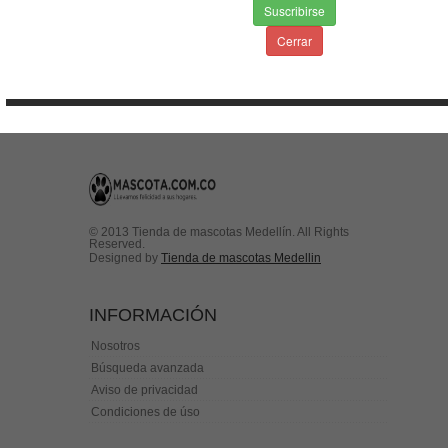
Suscribirse
Envios & Devoluciones
Aviso de privacidad
Cerrar
Condiciones de uso
Contactenos
© 2013 Tienda de mascotas Medellín. All Rights
Reserved.
Designed by
Tienda de mascotas Medellin
INFORMACIÓN
Nosotros
Búsqueda avanzada
Aviso de privacidad
Condiciones de úso