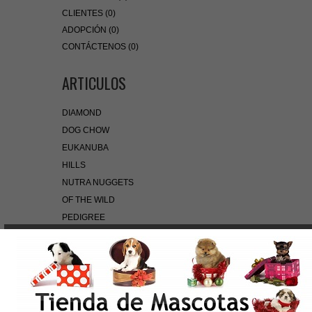
CLIENTES (0)
ADOPCIÓN (0)
CONTÁCTENOS (0)
ARTICULOS
DIAMOND
DOG CHOW
EUKANUBA
HILLS
NUTRA NUGGETS
OF THE WILD
PEDIGREE
PRO PLAN
ROYAL CANIN
BÚSQUEDA RÁPIDA