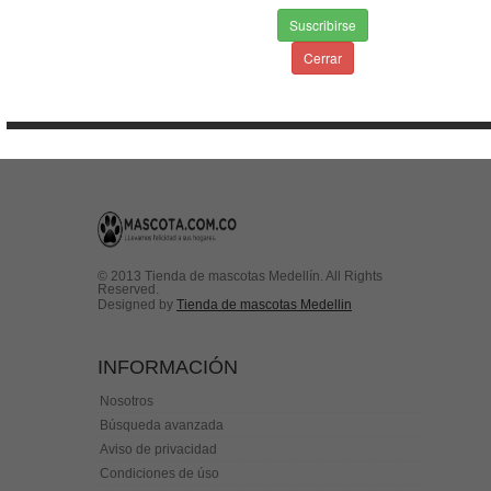
Suscribirse
Envios & Devoluciones
Cerrar
Aviso de privacidad
Condiciones de uso
Contactenos
© 2013 Tienda de mascotas Medellín. All Rights
Reserved.
Designed by
Tienda de mascotas Medellin
INFORMACIÓN
Nosotros
Búsqueda avanzada
Aviso de privacidad
Condiciones de úso