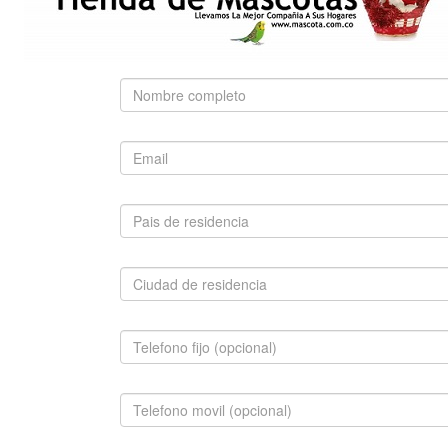
Use palabras clave para encontrar el producto que
busca.
Búsqueda Avanzada
SUGERIDO
SAN BERNARDO
$1,500,000.00
INFORMACION