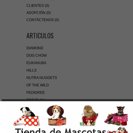
CLIENTES (0)
ADOPCIÓN (0)
CONTÁCTENOS (0)
ARTICULOS
DIAMOND
DOG CHOW
EUKANUBA
HILLS
NUTRA NUGGETS
OF THE WILD
PEDIGREE
PRO PLAN
ROYAL CANIN
BÚSQUEDA RÁPIDA