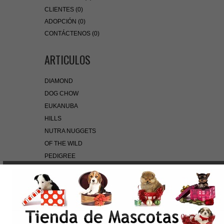
CLIENTES (0)
ADOPCIÓN (0)
CONTÁCTENOS (0)
ARTICULOS
DIAMOND
DOG CHOW
EUKANUBA
HILLS
NUTRA NUGGETS
OF THE WILD
PEDIGREE
PRO PLAN
ROYAL CANIN
BÚSQUEDA RÁPIDA