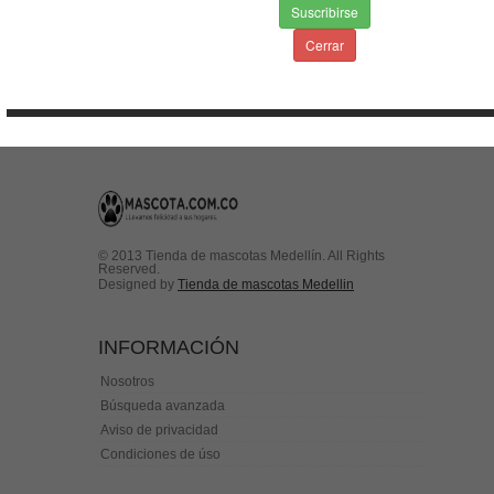
Suscribirse
Envios & Devoluciones
Aviso de privacidad
Cerrar
Condiciones de uso
Contactenos
© 2013 Tienda de mascotas Medellín. All Rights
Reserved.
Designed by
Tienda de mascotas Medellin
INFORMACIÓN
Nosotros
Búsqueda avanzada
Aviso de privacidad
Condiciones de úso