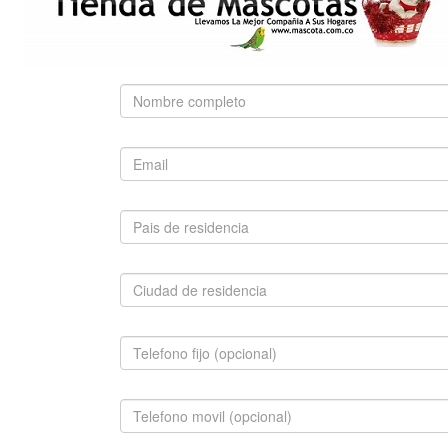
Use palabras clave para encontrar el producto que
busca.
Búsqueda Avanzada
SUGERIDO
WEIMARANER
$980,000.00