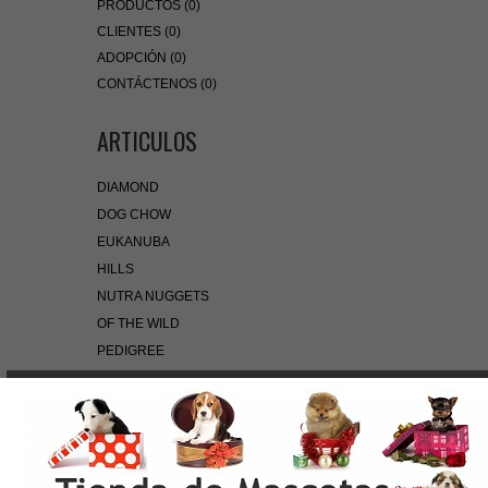
PRODUCTOS (0)
CLIENTES (0)
ADOPCIÓN (0)
CONTÁCTENOS (0)
ARTICULOS
DIAMOND
DOG CHOW
EUKANUBA
HILLS
NUTRA NUGGETS
OF THE WILD
PEDIGREE
PRO PLAN
ROYAL CANIN
BÚSQUEDA RÁPIDA