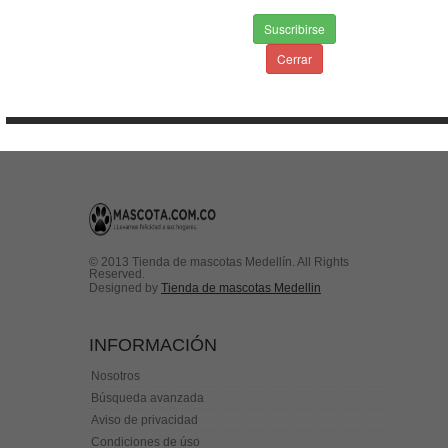
INFORMACION
Suscribirse
Envios & Devoluciones
Cerrar
Aviso de privacidad
Condiciones de uso
Contactenos
© 2013 Tienda de mascotas Medellín. All Rights
Reserved.
Designed by
Tienda de mascotas Medellin
INFORMACIÓN
Nosotros
Búsqueda avanzada
Aviso de privacidad
Condiciones de úso